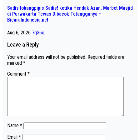
Sadis lobangpipis Sadis! ketika Hendak Azan, Marbot Masjid
di Purwakarta Tewas Dibacok Tetangganya –
BicaraIndonesia.net
Aug 6, 2026
7g36q
Leave a Reply
Your email address will not be published.
Required fields are
marked
*
Comment
*
Name
*
Email
*