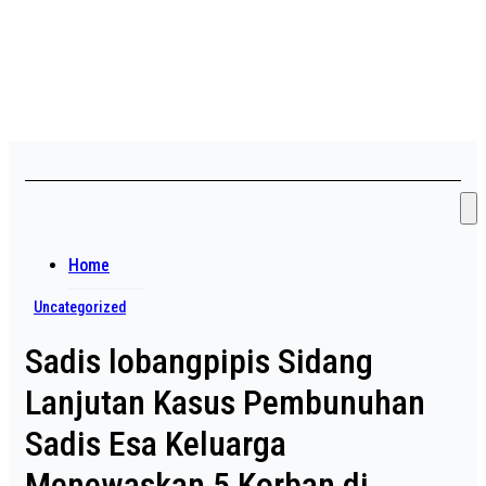
Skip
Asian payudara besar no
to
content
sensor langsung birahi
Home
Uncategorized
Sadis lobangpipis Sidang
Lanjutan Kasus Pembunuhan
Sadis Esa Keluarga
Menewaskan 5 Korban di