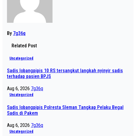
By
7g36q
Related Post
Uncategorized
Sadis lobangpipis 10 RS tersangkut langkah nyinyir sadis
terhadap pasien BPJS
Aug 6, 2026
7g36q
Uncategorized
Sadis lobangpipis Polresta Sleman Tangkap Pelaku Begal
Sadis di Pakem
Aug 6, 2026
7g36q
Uncategorized