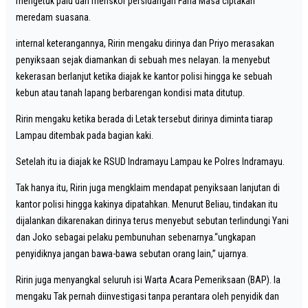
mengetuk palu dan menskor persidangan Fana Masa ciptakan
meredam suasana.
internal keterangannya, Ririn mengaku dirinya dan Priyo merasakan
penyiksaan sejak diamankan di sebuah mes nelayan. Ia menyebut
kekerasan berlanjut ketika diajak ke kantor polisi hingga ke sebuah
kebun atau tanah lapang berbarengan kondisi mata ditutup.
Ririn mengaku ketika berada di Letak tersebut dirinya diminta tiarap
Lampau ditembak pada bagian kaki.
Setelah itu ia diajak ke RSUD Indramayu Lampau ke Polres Indramayu.
Tak hanya itu, Ririn juga mengklaim mendapat penyiksaan lanjutan di
kantor polisi hingga kakinya dipatahkan. Menurut Beliau, tindakan itu
dijalankan dikarenakan dirinya terus menyebut sebutan terlindungi Yani
dan Joko sebagai pelaku pembunuhan sebenarnya.“ungkapan
penyidiknya jangan bawa-bawa sebutan orang lain,” ujarnya.
Ririn juga menyangkal seluruh isi Warta Acara Pemeriksaan (BAP). Ia
mengaku Tak pernah diinvestigasi tanpa perantara oleh penyidik dan