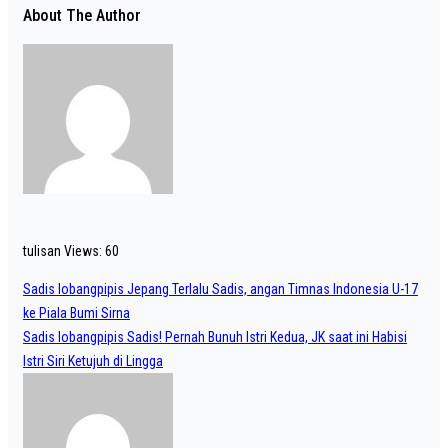
About The Author
tulisan Views:
60
tulisan
Post
Sadis lobangpipis Jepang Terlalu Sadis, angan Timnas Indonesia U-17
navigation
navigation
ke Piala Bumi Sirna
Sadis lobangpipis Sadis! Pernah Bunuh Istri Kedua, JK saat ini Habisi
Istri Siri Ketujuh di Lingga