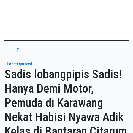
Skip
Asian payudara besar no
to
content
sensor langsung birahi
Uncategorized
Sadis lobangpipis Sadis!
Hanya Demi Motor,
Pemuda di Karawang
Nekat Habisi Nyawa Adik
Kelas di Bantaran Citarum