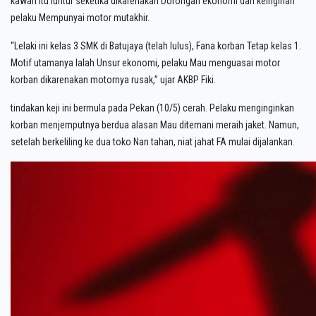
kawan itu luntur seketika dikarenakan Dorongan ekonomi dan keinginan
pelaku Mempunyai motor mutakhir.
“Lelaki ini kelas 3 SMK di Batujaya (telah lulus), Fana korban Tetap kelas 1.
Motif utamanya Ialah Unsur ekonomi, pelaku Mau menguasai motor
korban dikarenakan motornya rusak,” ujar AKBP Fiki.
tindakan keji ini bermula pada Pekan (10/5) cerah. Pelaku menginginkan
korban menjemputnya berdua alasan Mau ditemani meraih jaket. Namun,
setelah berkeliling ke dua toko Nan tahan, niat jahat FA mulai dijalankan.