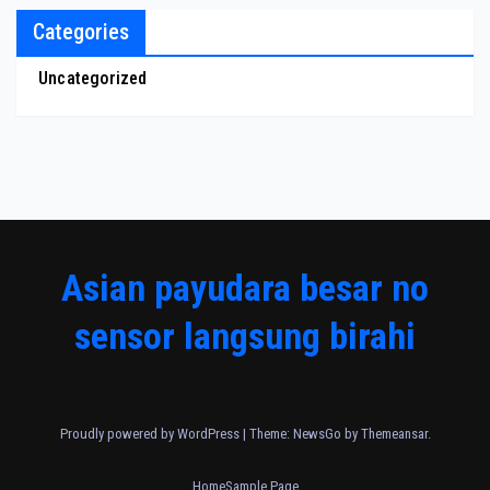
Categories
Uncategorized
Asian payudara besar no
sensor langsung birahi
Proudly powered by WordPress
|
Theme:
NewsGo
by
Themeansar
.
Home
Sample Page