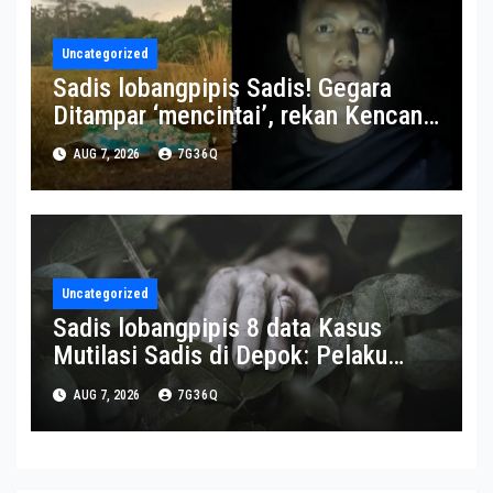
Uncategorized
Sadis lobangpipis Sadis! Gegara
Ditampar ‘mencintai’, rekan Kencan
Sesama Jenis Dibunuh-Dimutilasi
AUG 7, 2026
7G36Q
Uncategorized
Sadis lobangpipis 8 data Kasus
Mutilasi Sadis di Depok: Pelaku
Incar Motor Korban hingga Motif
AUG 7, 2026
7G36Q
Terungkap : Okezone News