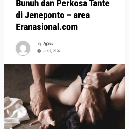
Bunuh dan Perkosa Tante
di Jeneponto – area
Eranasional.com
By
7g36q
JUN 9, 2026