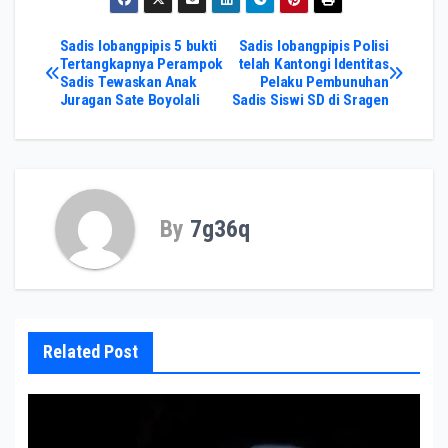
Post
Sadis lobangpipis 5 bukti
Sadis lobangpipis Polisi
Tertangkapnya Perampok
telah Kantongi Identitas
Sadis Tewaskan Anak
Pelaku Pembunuhan
navigation
Juragan Sate Boyolali
Sadis Siswi SD di Sragen
By
7g36q
Related Post