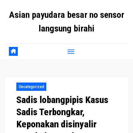
Skip
Asian payudara besar no sensor
to
content
langsung birahi
Uncategorized
Sadis lobangpipis Kasus
Sadis Terbongkar,
Keponakan disinyalir