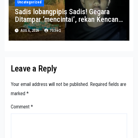
Uncategorized
Sadis lobangpipis Sadis! Gegara
Ditampar ‘mencintai’, rekan Kencan
Semasa Jenis Dibunuh-Dimutilasi
AUG 6, 2026
7G36Q
Leave a Reply
Your email address will not be published.
Required fields are
marked
*
Comment
*